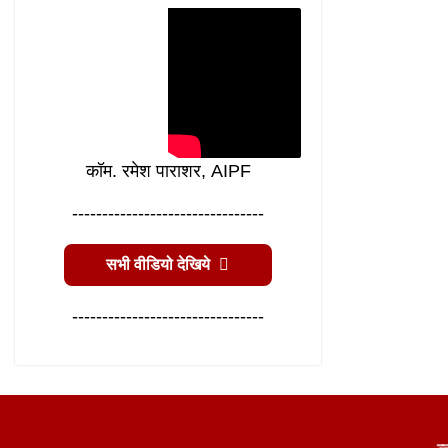
कॉम. रमेश पाराशर, AIPF
--------------------------------
सभी वीडियो देखिये
--------------------------------