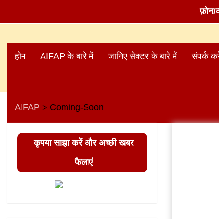
फ़ोन/
Skip
to
होम
AIFAP के बारे में
जानिए सेक्टर के बारे में
संपर्क करे
content
AIFAP
Coming-Soon
>
कृपया साझा करें और अच्छी खबर
फैलाएं