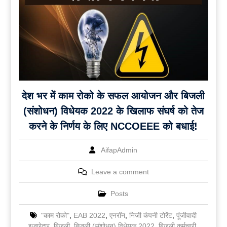
देश भर में काम रोको के सफल आयोजन और बिजली
(संशोधन) विधेयक 2022 के खिलाफ संघर्ष को तेज
करने के निर्णय के लिए NCCOEEE को बधाई!
AifapAdmin
Leave a comment
Posts
"काम रोको"
,
EAB 2022
,
एनरॉन
,
निजी कंपनी टोरेंट
,
पूंजीवादी
इजारेदार
,
बिजली
,
बिजली (संशोधन) विधेयक 2022
,
बिजली कर्मचारी
,