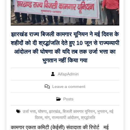
झारखंड राज्य बिजली कामगार यूनियन ने मई दिवस के
शहीदों को दी श्रद्धांजलि देते हुए 10 जून से राज्यव्यापी
आंदोलन की घोषणा की यदि तब तक उर्जा भत्ता का
भुगतान नहीं किया गया
AifapAdmin
Leave a comment
Posts
उर्जा भत्ता
,
घोषणा
,
झारखंड
,
बिजली कामगार यूनियन
,
भुगतान
,
मई
दिवस
,
मांग
,
राज्यव्यापी आंदोलन
,
श्रद्धांजलि
कामगार एकता कमिटी (केईसी) संवादाता की रिपोर्ट मई