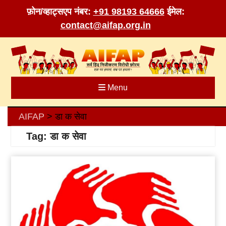
फ़ोन/व्हाट्सएप नंबर:
+91 98193 64666
ईमेल:
contact@aifap.org.in
Skip
to
content
Menu
AIFAP
डा क सेवा
>
Tag:
डा क सेवा