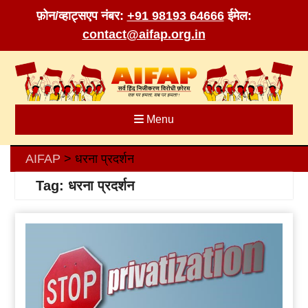
फ़ोन/व्हाट्सएप नंबर:
+91 98193 64666
ईमेल:
contact@aifap.org.in
Skip
to
content
Menu
AIFAP
धरना प्रदर्शन
>
Tag:
धरना प्रदर्शन