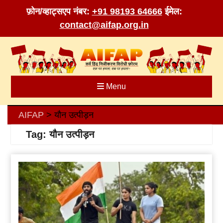
फ़ोन/व्हाट्सएप नंबर:
+91 98193 64666
ईमेल:
contact@aifap.org.in
Skip
to
content
Menu
AIFAP
यौन उत्पीड़न
>
Tag:
यौन उत्पीड़न