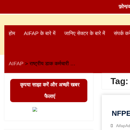
फ़ोन/
Skip
to
होम
AIFAP के बारे में
जानिए सेक्टर के बारे में
संपर्क करे
content
AIFAP
राष्ट्रीय डाक कर्मचारी संघ (NFPE)
>
Tag
कृपया साझा करें और अच्छी खबर
फैलाएं
NFPE क
AifapA