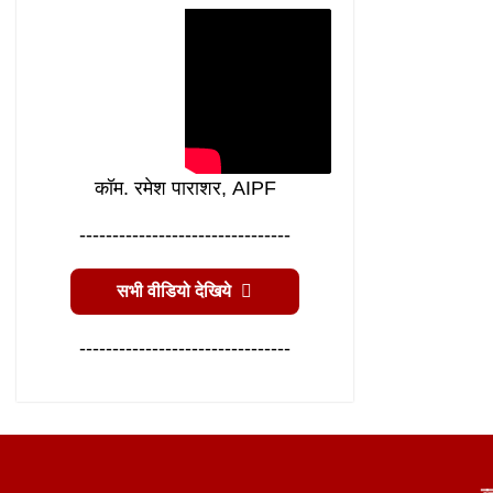
कॉम. रमेश पाराशर, AIPF
--------------------------------
सभी वीडियो देखिये
--------------------------------