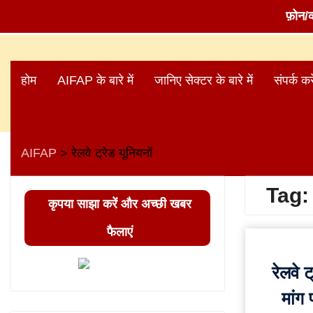
फ़ोन/
Skip
to
होम
AIFAP के बारे में
जानिए सेक्टर के बारे में
संपर्क करे
content
AIFAP
रेलवे ट्रेड यूनियनों
>
Tag
कृपया साझा करें और अच्छी खबर
फैलाएं
रेलवे 
मांग