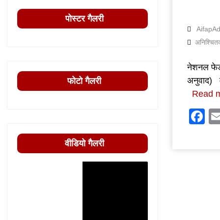
पोस्टर गैलरी
AifapA
अनिश्चित
नेशनल फेड
अनुवाद) म
फोटो गैलरी
Read 
F
वीडियो गैलरी