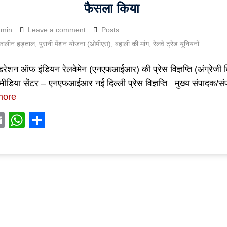
फैसला किया
dmin
Leave a comment
Posts
कालीन हड़ताल
,
पुरानी पेंशन योजना (ओपीएस)
,
बहाली की मांग
,
रेलवे ट्रेड यूनियनों
रेशन ऑफ इंडियन रेलवेमेन (एनएफआईआर) की प्रेस विज्ञप्ति (अंग्रेजी विज
ीडिया सेंटर – एनएफआईआर नई दिल्ली प्रेस विज्ञप्ति मुख्य संपादक/स
more
acebook
Email
WhatsApp
Share