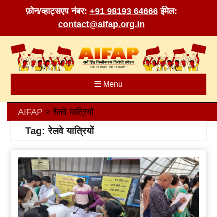
फ़ोन/व्हाट्सएप नंबर:
+91 98193 64666
ईमेल:
contact@aifap.org.in
Skip
to
content
Menu
AIFAP
रेलवे यात्रियों
>
Tag:
रेलवे यात्रियों