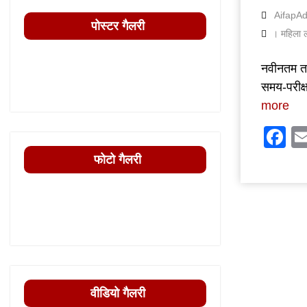
AifapA
पोस्टर गैलरी
। महिला ल
नवीनतम तक
समय-परीक्
more
F
फोटो गैलरी
वीडियो गैलरी