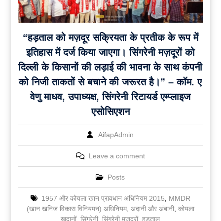
“हड़ताल को मज़दूर सक्रियता के प्रतीक के रूप में
इतिहास में दर्ज किया जाएगा। सिंगरेनी मज़दूरों को
दिल्ली के किसानों की लड़ाई की भावना के साथ कंपनी
को निजी ताकतों से बचाने की जरूरत है।” – कॉम. ए
वेणु माधव, उपाध्यक्ष, सिंगरेनी रिटायर्ड एम्प्लाइज
एसोसिएशन
AifapAdmin
Leave a comment
Posts
1957 और कोयला खान प्रावधान अधिनियम 2015
,
MMDR
(खान खनिज विकास विनियमन) अधिनियम
,
अदानी और अंबानी
,
कोयला
खदानों
,
सिंगरेनी
,
सिंगरेनी मज़दूरों
,
हड़ताल