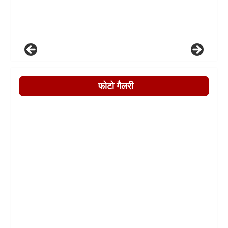
फोटो गैलरी