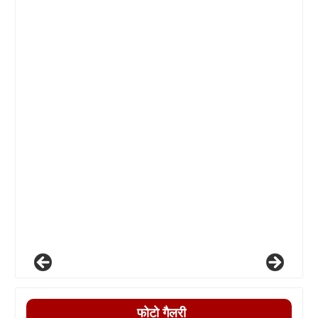
फोटो गैलरी