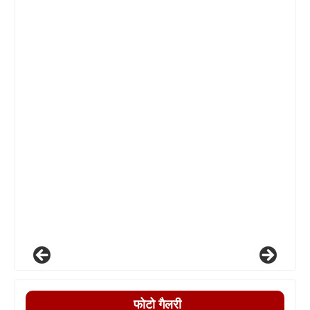
फोटो गैलरी