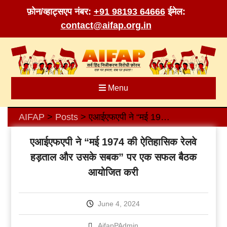
फ़ोन/व्हाट्सएप नंबर:
+91 98193 64666
ईमेल:
contact@aifap.org.in
Skip
to
content
Menu
AIFAP
Posts
एआईएफएपी ने “मई 1974 की ऐतिहासिक रेलवे हड़ताल और उसके सबक” पर एक सफल बैठक आयोजित करी
>
>
एआईएफएपी ने “मई 1974 की ऐतिहासिक रेलवे
हड़ताल और उसके सबक” पर एक सफल बैठक
आयोजित करी
June 4, 2024
AifapPAdmin