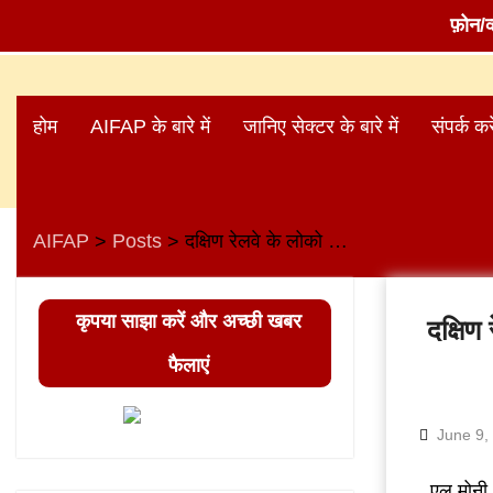
फ़ोन/
Skip
to
होम
AIFAP के बारे में
जानिए सेक्टर के बारे में
संपर्क करे
content
AIFAP
Posts
दक्षिण रेलवे के लोको पायलटों के वर्क टू रूल आंदोलन ने 7वें दिन में प्रवेश किया
>
>
कृपया साझा करें और अच्छी खबर
दक्षिण
फैलाएं
June 9,
एल मोनी,