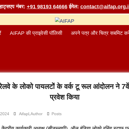
व्हाट्सएप नंबर:
+91 98193 64666
ईमेल:
contact@aifap.org.
ं
AIFAP की प्राइवेसी पॉलिसी
अपने पत्र और चित्र सबमिट करे
 रेलवे के लोको पायलटों के वर्क टू रूल आंदोलन ने 7वें 
प्रवेश किया
 2024
AifapLAuthor
Posts
 केंद्रीय कार्यकारी अध्यक्ष (सीडब्ल्यूपी), ऑल इंडिया लोको रनिंग स्टाफ