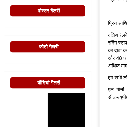
पोस्टर गैलरी
प्रिय साथि
दक्षिण रे
रनिंग स्टा
फोटो गैलरी
का दावा कर
और 48 घंटे
अधिक मामल
हम सभी लो
वीडियो गैलरी
एल. मोनी
सीडब्ल्य