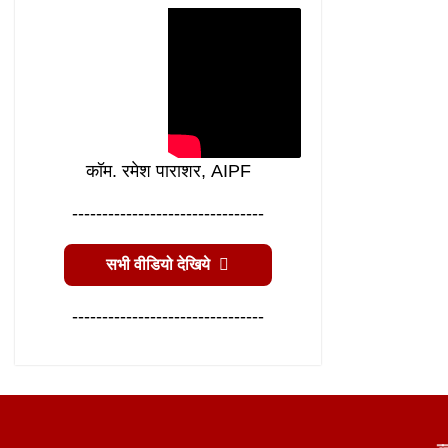
कॉम. रमेश पाराशर, AIPF
--------------------------------
सभी वीडियो देखिये
--------------------------------