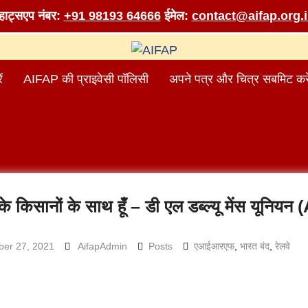
व्हाट्सएप नंबर:
+91 98193 64666
ईमेल:
contact@aifap.org.
ं
AIFAP की प्राइवेसी पॉलिसी
अपने पत्र और चित्र सबमिट करे
श के किसानों के साथ हूँ – डी एल डब्ल्यू मेंस यूनियन
er 27, 2021
AifapAdmin
Posts
एआईआरएफ
,
भारत बंद
,
रेलवे