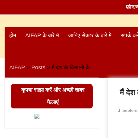
फ़ोन/
Skip
to
होम
AIFAP के बारे में
जानिए सेक्टर के बारे में
संपर्क करे
content
AIFAP
Posts
मैं देश के किसानों के साथ हूँ – डी एल डब्ल्यू मेंस यूनियन (AIRF)
>
>
कृपया साझा करें और अच्छी खबर
मैं दे
फैलाएं
Septemb