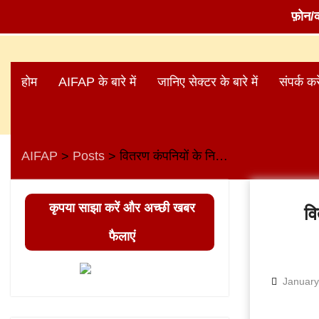
फ़ोन/
Skip
to
होम
AIFAP के बारे में
जानिए सेक्टर के बारे में
संपर्क करे
content
AIFAP
Posts
वितरण कंपनियों के निजीकरण के विरोध में यूपी के बिजली कर्मचारियों और इंजीनियरों ने कैंडल मार्च निकाला
>
>
कृपया साझा करें और अच्छी खबर
वि
फैलाएं
January