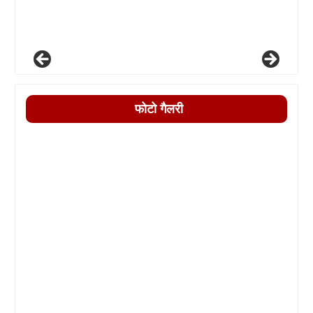
फोटो गैलरी