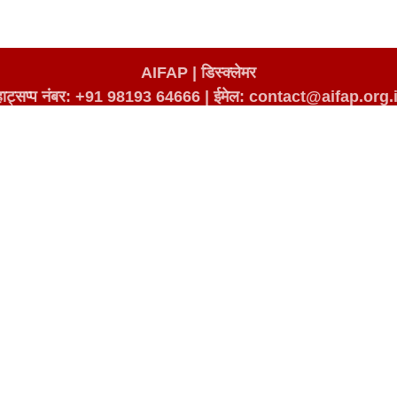
AIFAP |
डिस्क्लेमर
्हाट्सप्प नंबर: +91 98193 64666
|
ईमेल: contact@aifap.org.