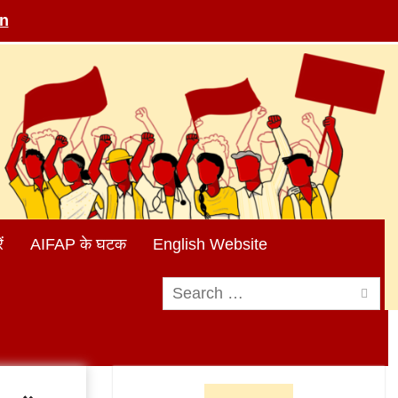
in
ं
AIFAP के घटक
English Website
Search
for: