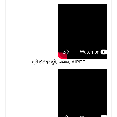
कॉमरेड मोहन शर्मा, महासचिव, AIFEE