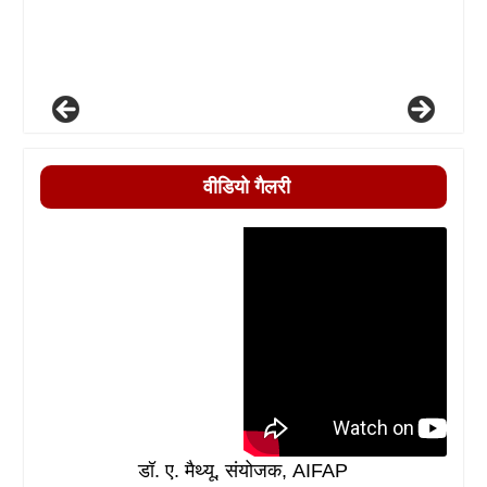
डॉ. ए. मैथ्यू, संयोजक, AIFAP
श्री शैलेंद्र दुबे, अध्यक्ष, AIPEF