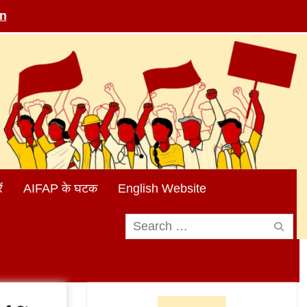
in
ं
AIFAP के घटक
English Website
Search
for: