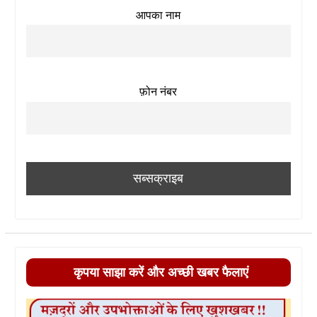
आपका नाम
फ़ोन नंबर
कृपया साझा करें और अच्छी खबर फैलाएं