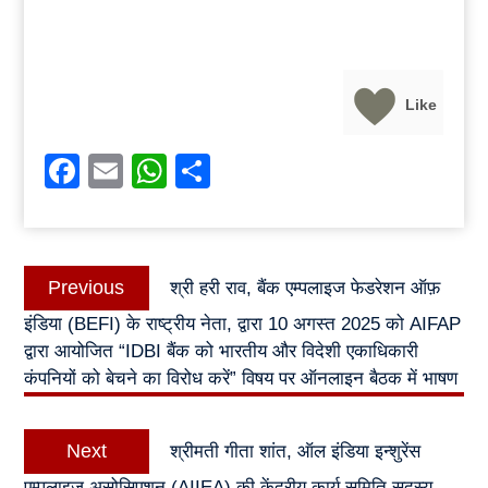
Like
Facebook
Email
WhatsApp
Share
Post
Previous
Previous
श्री हरी राव, बैंक एम्पलाइज फेडरेशन ऑफ़
navigation
post:
इंडिया (BEFI) के राष्ट्रीय नेता, द्वारा 10 अगस्त 2025 को AIFAP
द्वारा आयोजित “IDBI बैंक को भारतीय और विदेशी एकाधिकारी
कंपनियों को बेचने का विरोध करें” विषय पर ऑनलाइन बैठक में भाषण
Next
Next
श्रीमती गीता शांत, ऑल इंडिया इन्शुरेंस
post:
एम्पलाइज असोसिएशन (AIIEA) की केंद्रीय कार्य समिति सदस्य,