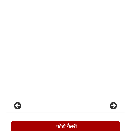
फोटो गैलरी