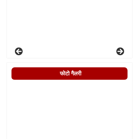
फोटो गैलरी