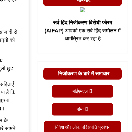
घोषणाएं
सर्व हिंद निजीकरण विरोधी फोरम
(AIFAP)
आपको एक सर्व हिंद सम्मेलन में
ज़ादी से
आमंत्रित कर रहा है
नूनों को
िक
ुली छूट
निजीकरण के बारे में समाचार
संहिताएँ
बीईएमएल
िया है कि
सूचना
ड)।
बीमा
ल के
निवेश और लोक परिसंपत्ति प्रबंधन
रे सामने