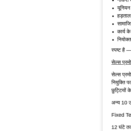
नौकरी क
यूनियन
हड़ताल
सामाजि
कार्य के
नियोक्त
स्पष्ट है
सेल्स प्र
सेल्स प्र
नियुक्ति 
छुट्टियों 
अन्य 10 उद
Fixed Te
12 घंटे त