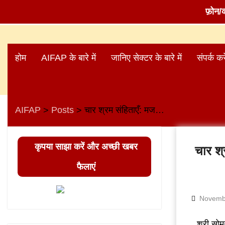
फ़ोन/
Skip
to
होम
AIFAP के बारे में
जानिए सेक्टर के बारे में
संपर्क करे
content
AIFAP
Posts
चार श्रम संहिताएँ: मजदूर वर्ग का संघर्ष और श्रमिक अधिकारों पर खतरा
>
>
कृपया साझा करें और अच्छी खबर
चार श्
फैलाएं
Novemb
श्री सोमन