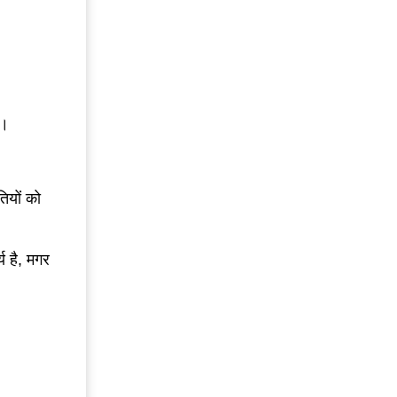
ै।
ियों को
य है, मगर