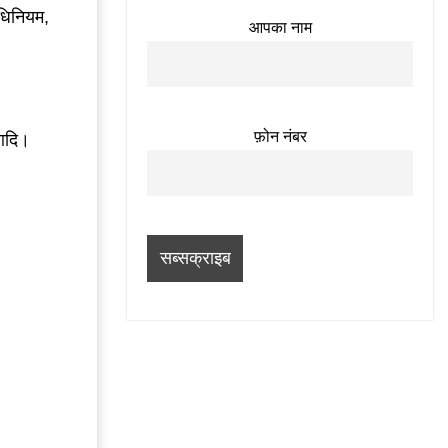
धिनियम,
आपका नाम
फ़ोन नंबर
 आदि।