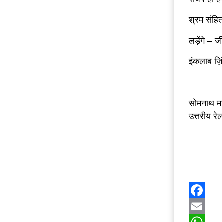
श्रम संह
लड़ेंगे – जी
इंकलाब ज़ि
सोमनाथ मालि
उत्तरीय र
Facebo