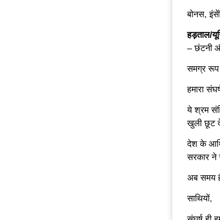
बोनस, इंस
हड़ताल/यू
– छंटनी औ
समग्र रूप 
हमारा संघर
ये श्रम सं
खुली छूट द
देश के आर
सरकार ने 
अब समय ह
साथियों,
संघर्ष ही 