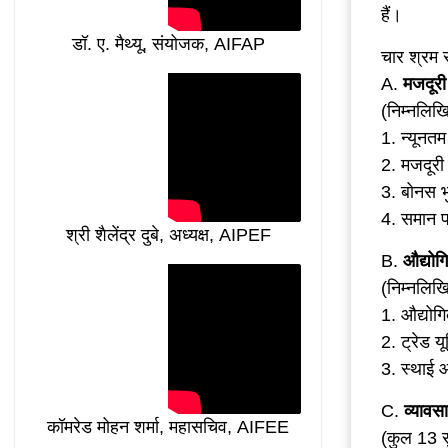
हैं।
डॉ. ए. मैथ्यू, संयोजक, AIFAP
चार श्रम 
A.
मजदूरी
(निम्नलिख
1. न्यूनत
2. मजदूर
3. बोनस 
4. समान 
श्री शैलेंद्र दुबे, अध्यक्ष, AIPEF
B.
औद्योग
(निम्नलिख
1. औद्यो
2. ट्रेड 
3. स्थाई
C.
व्यावस
कॉमरेड मोहन शर्मा, महासचिव, AIFEE
(कुल 13 सु