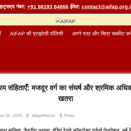
व्हाट्सएप नंबर:
+91 98193 64666
ईमेल:
contact@aifap.org.
ं
AIFAP की प्राइवेसी पॉलिसी
अपने पत्र और चित्र सबमिट करे
रम संहिताएँ: मजदूर वर्ग का संघर्ष और श्रमिक अधिक
खतरा
er 25, 2025
AifapPAdmin
Posts
ाथ मालिक, केंद्रीय अध्यक्ष, इंडिएं रेलवे कॉन्ट्रेक्ट वर्कर्स फेडरेशन, नई द