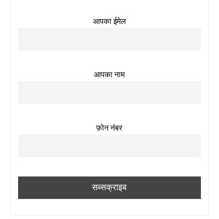
आपका ईमेल
आपका नाम
फ़ोन नंबर