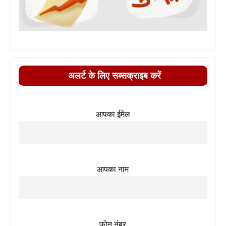
अलर्ट के लिए सब्सक्राइब करें
आपका ईमेल
आपका नाम
फ़ोन नंबर