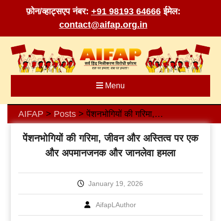
फ़ोन/व्हाट्सएप नंबर:
+91 98193 64666
ईमेल:
contact@aifap.org.in
Skip
to
content
Menu
AIFAP
Posts
पेंशनभोगियों की गरिमा, जीवन और अस्तित्व पर एक और अपमानजनक और जानलेवा हमला
>
>
पेंशनभोगियों की गरिमा, जीवन और अस्तित्व पर एक
और अपमानजनक और जानलेवा हमला
January 19, 2026
AifapLAuthor