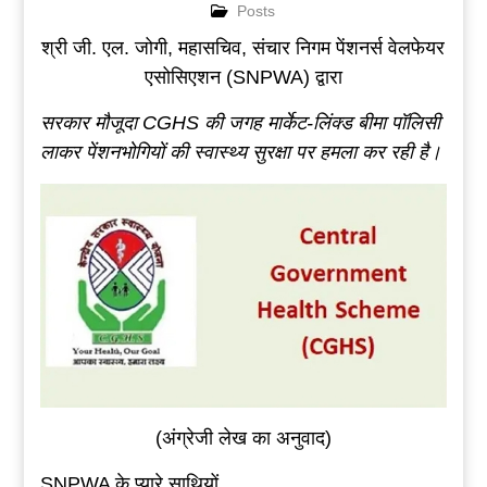
Posts
श्री जी. एल. जोगी, महासचिव, संचार निगम पेंशनर्स वेलफेयर
एसोसिएशन (SNPWA) द्वारा
सरकार
मौजूदा
CGHS
की
जगह
मार्केट-लिंक्ड
बीमा
पॉलिसी
लाकर
पेंशनभोगियों
की
स्वास्थ्य
सुरक्षा
पर
हमला
कर
रही
है
।
(अंग्रेजी लेख का अनुवाद)
SNPWA के प्यारे साथियों,