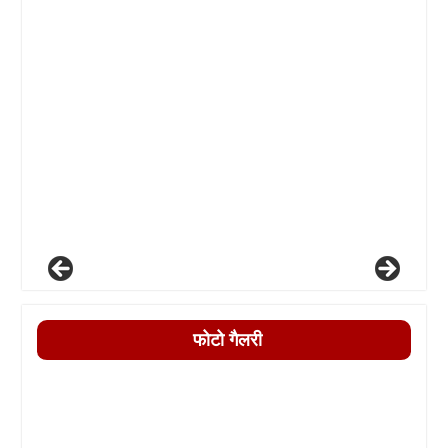
फोटो गैलरी