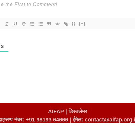
{}
[+]
TS
AIFAP |
डिस्क्लेमर
्हाट्सप्प नंबर: +91 98193 64666
|
ईमेल: contact@aifap.org.