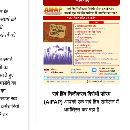
घोषणाएं
र के
संघर्ष को
ली
ंघर्ष को
 स्मार्ट
ी का
करते हुए
समझौते का
े का
सर्व हिंद निजीकरण विरोधी फोरम
स्पष्ट रूप
(AIFAP)
आपको एक सर्व हिंद सम्मेलन में
 कर्मचारियों
आमंत्रित कर रहा है
 मीटर