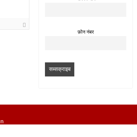
फ़ोन नंबर
in