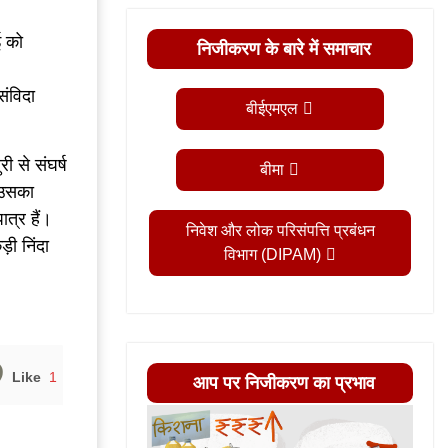
ई को
निजीकरण के बारे में समाचार
संविदा
बीईएमएल
ी से संघर्ष
बीमा
र उसका
ात्र हैं।
निवेश और लोक परिसंपत्ति प्रबंधन
़ी निंदा
विभाग (DIPAM)
Like
1
आप पर निजीकरण का प्रभाव