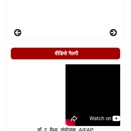
वीडियो गैलरी
डॉ. ए. मैथ्यू, संयोजक, AIFAP