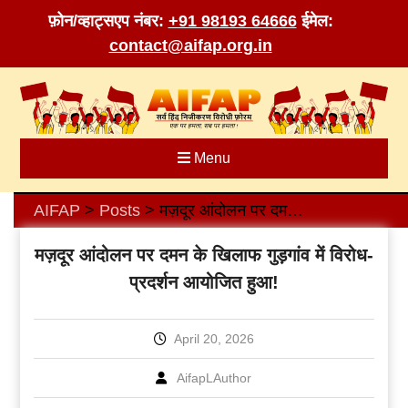
फ़ोन/व्हाट्सएप नंबर:
+91 98193 64666
ईमेल:
contact@aifap.org.in
Skip
to
content
Menu
AIFAP
Posts
मज़दूर आंदोलन पर दमन के खिलाफ गुड़गांव में विरोध-प्रदर्शन आयोजित हुआ!
>
>
मज़दूर आंदोलन पर दमन के खिलाफ गुड़गांव में विरोध-
प्रदर्शन आयोजित हुआ!
April 20, 2026
AifapLAuthor