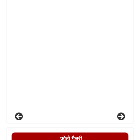
फोटो गैलरी