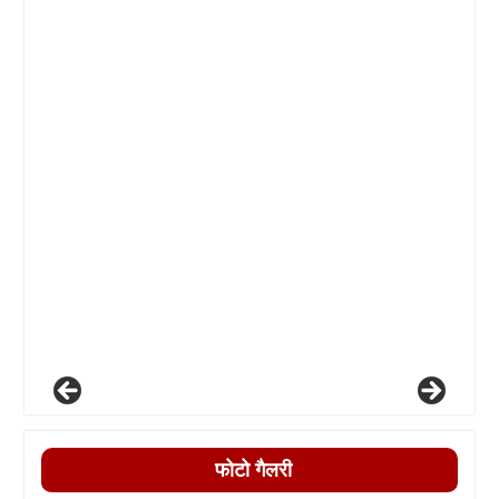
फोटो गैलरी