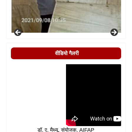
वीडियो गैलरी
डॉ. ए. मैथ्यू, संयोजक, AIFAP