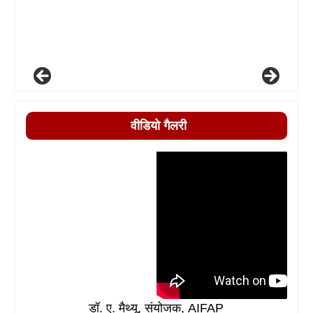
वीडियो गैलरी
डॉ. ए. मैथ्यू, संयोजक, AIFAP