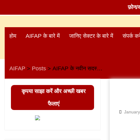
फ़ोन/
Skip
to
होम
AIFAP के बारे में
जानिए सेक्टर के बारे में
संपर्क करे
content
AIFAP
Posts
AIFAP के नवीन सदस्य का स्वागत
>
>
कृपया साझा करें और अच्छी खबर
फैलाएं
January