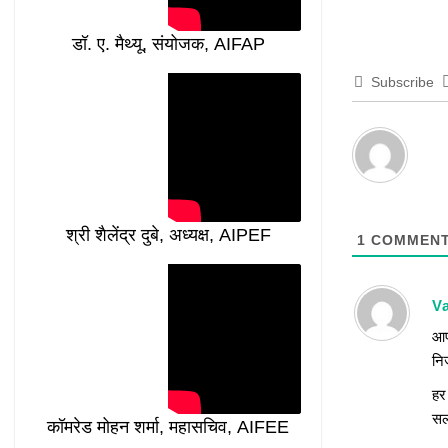
डॉ. ए. मैथ्यू, संयोजक, AIFAP
Subscribe
श्री शैलेंद्र दुबे, अध्यक्ष, AIPEF
1
COMMEN
V
आप
नि
हर
स
कॉमरेड मोहन शर्मा, महासचिव, AIFEE