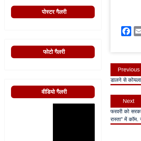
पोस्टर गैलरी
F
फोटो गैलरी
Post
Previous
navigatio
डालने से कोयला
वीडियो गैलरी
Next
फरवरी को सरकार
रास्ता” में कॉम