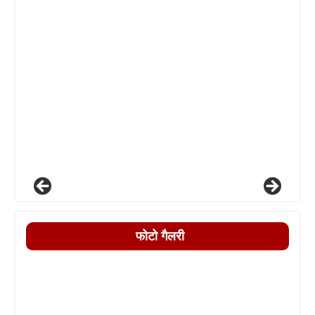
फोटो गैलरी