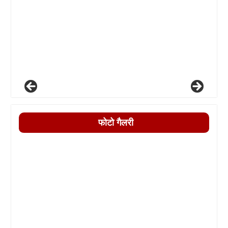
फोटो गैलरी