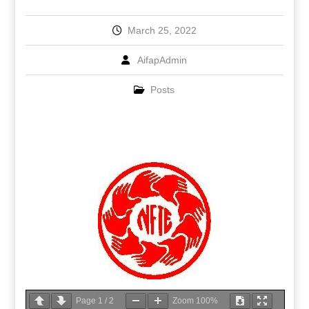
March 25, 2022
AifapAdmin
Posts
Page
1
/
2
Zoom
100%