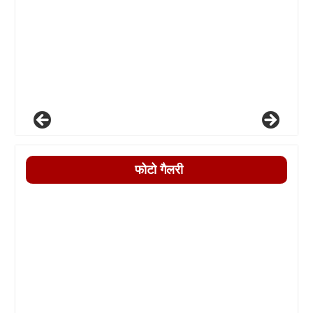
फोटो गैलरी