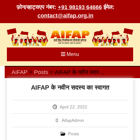
फ़ोन/व्हाट्सएप नंबर:
+91 98193 64666
ईमेल:
contact@aifap.org.in
Skip
to
content
Menu
AIFAP
Posts
AIFAP के नवीन सदस्य का स्वागत
>
>
AIFAP के नवीन सदस्य का स्वागत
April 22, 2022
AifapAdmin
Posts