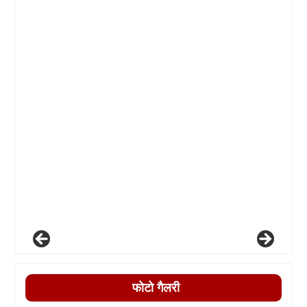
फोटो गैलरी