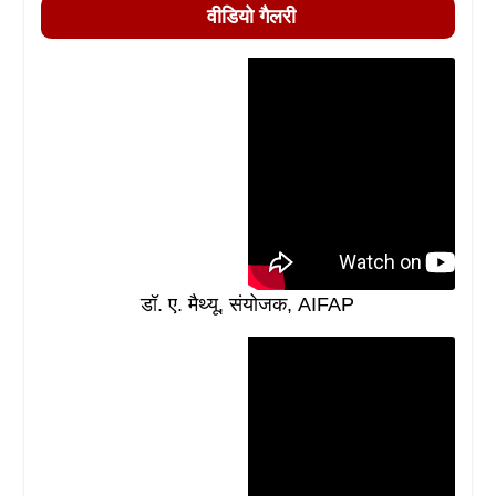
वीडियो गैलरी
डॉ. ए. मैथ्यू, संयोजक, AIFAP