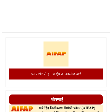
प्ले स्टोर से हमारा ऐप डाउनलोड करें
घोषणाएं