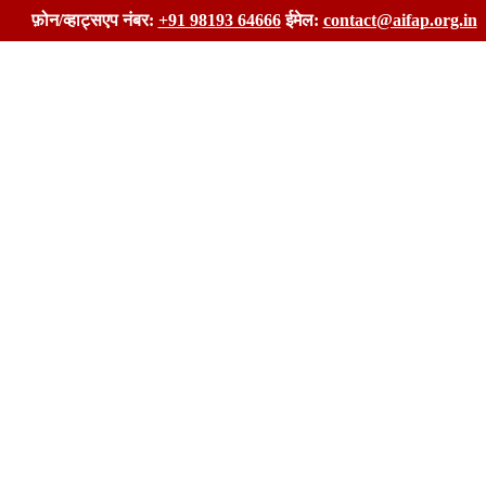
फ़ोन/व्हाट्सएप नंबर:
+91 98193 64666
ईमेल:
contact@aifap.org.in