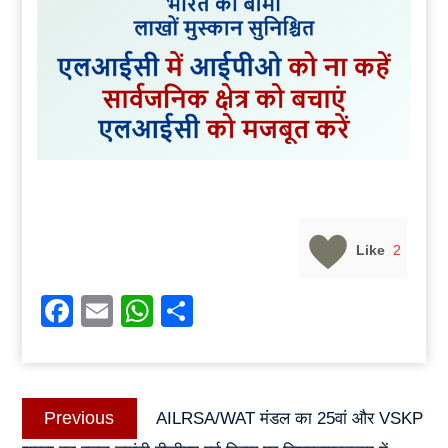
Like
2
Facebook
Email
WhatsApp
Share
Post
Previous
Previous
AILRSA/WAT मंडल का 25वां और VSKP
navigation
post: