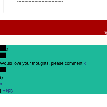
--------------------------------
व
0
Would love your thoughts, please comment.
x
(
)
x
|
Reply