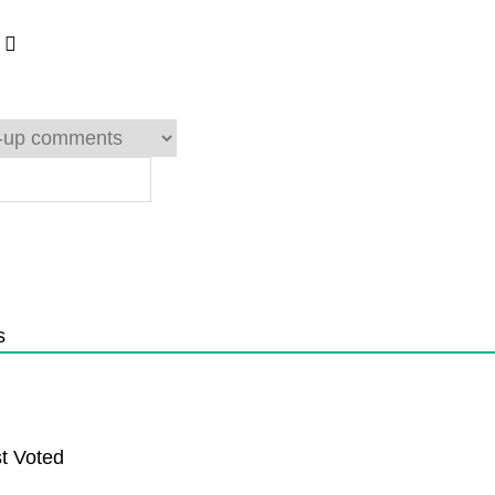
s
t Voted