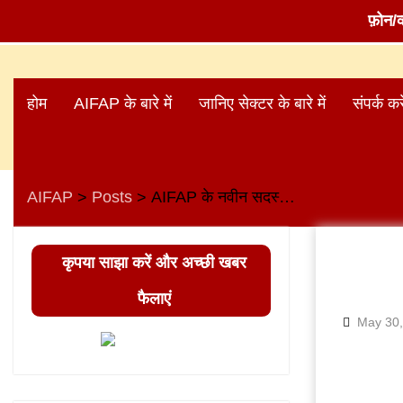
फ़ोन/
Skip
to
होम
AIFAP के बारे में
जानिए सेक्टर के बारे में
संपर्क करे
content
AIFAP
Posts
AIFAP के नवीन सदस्य का स्वागत
>
>
कृपया साझा करें और अच्छी खबर
फैलाएं
May 30,