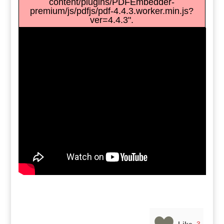
content/plugins/PDFEmbedder-
premium/js/pdfjs/pdf-4.4.3.worker.min.js?
ver=4.4.3".
Like
3