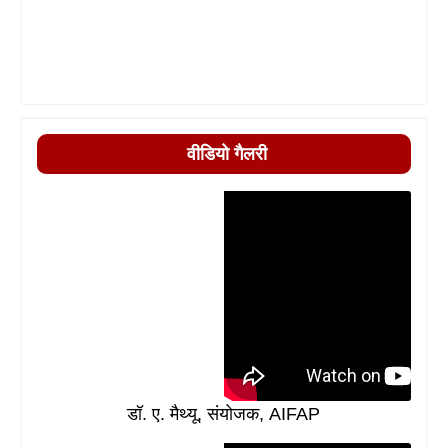
वीडियो गैलरी
डॉ. ए. मैथ्यू, संयोजक, AIFAP