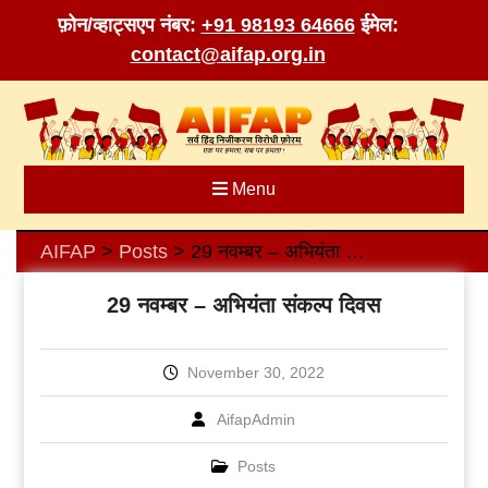
फ़ोन/व्हाट्सएप नंबर:
+91 98193 64666
ईमेल:
contact@aifap.org.in
Skip
to
content
Menu
AIFAP
Posts
29 नवम्बर – अभियंता संकल्प दिवस
>
>
29 नवम्बर – अभियंता संकल्प दिवस
November 30, 2022
AifapAdmin
Posts