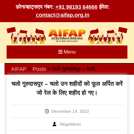
फ़ोन/व्हाट्सएप नंबर:
+91 98193 64666
ईमेल:
contact@aifap.org.in
Skip
to
content
Menu
AIFAP
Posts
चलो गुरुदासपुर – चलो उन शहीदों को फूल अर्पित करें जो रेल के लिए शहीद हो गए।
>
>
चलो गुरुदासपुर – चलो उन शहीदों को फूल अर्पित करें
जो रेल के लिए शहीद हो गए।
December 14, 2022
AifapAdmin