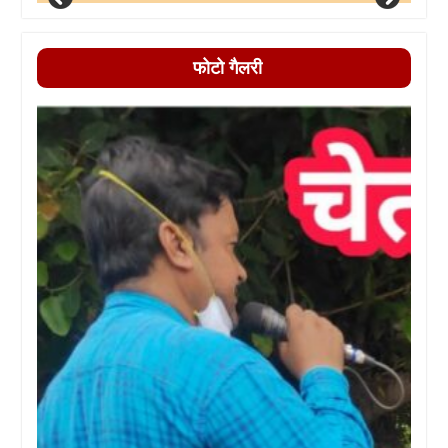
फोटो गैलरी