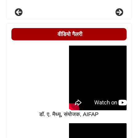
वीडियो गैलरी
डॉ. ए. मैथ्यू, संयोजक, AIFAP