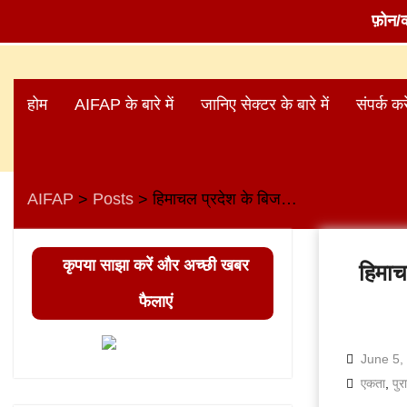
फ़ोन/
Skip
to
होम
AIFAP के बारे में
जानिए सेक्टर के बारे में
संपर्क करे
content
AIFAP
Posts
हिमाचल प्रदेश के बिजली कर्मचारियों और इंजीनियरों ने एकता के बल पर हासिल की पुरानी पेंशन
>
>
कृपया साझा करें और अच्छी खबर
हिमाच
फैलाएं
June 5,
एकता
,
पुर