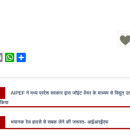
acebook
Email
WhatsApp
Share
Previous
AIPEF ने मध्य प्रदेश सरकार द्वारा जॉइंट वेंचर के माध्यम से विद्युत् उत
n
post:
 किया
Next
भयानक रेल हादसे से सबक लेने की जरूरत- आईआरईएफ
post: