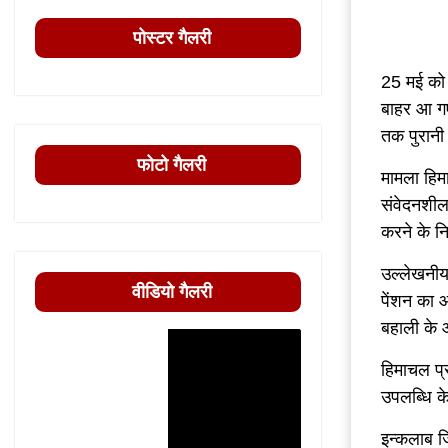
पोस्टर गैलरी
25 मई को 
बाहर आ गए
तक पुरानी 
फोटो गैलरी
मामला हिमा
संवेदनशीलत
करने के नि
उल्लेखनीय 
वीडियो गैलरी
पेंशन का आ
बहाली के 
हिमाचल प्
उपलब्धि क
इन्कलाब जि