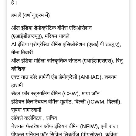
है।
हम हैं (वर्णानुक्रम में)
ऑल इंडिया डेमोक्रेटिक वीमेंस एसिओसेशन
(एआईडीडब्ल्यूए), मरियम धावले
Al इंडिया प्रोग्रेसिव वीमेंस एसिओसेशन (एआई पी डब्लू ए),
मीना तिवारी
ऑल इंडिया महिला सांस्कृतिक संगठन (एआईएमएसएस), रितु
कौशिक
एक्ट नाउ फ़ॉर हार्मनी एंड डेमोक्रेसी (ANHAD), शबनम
हाशमी
सेंटर फॉर स्ट्रगलिंग वीमेन (CSW), माया जॉन
इंडियन क्रिस्चियन वीमेंस मूवमेंट, दिल्ली (ICWM, दिल्ली),
सुषमा रामास्वामी
लॉयर्स कलेक्टिव , सचिव
नेशनल फेडरेशन ऑफ इंडियन वीमेन (NFIW), एनी राजा
पीपुल्स यूनियन फॉर सिविल लिबर्टीज (पीयूसीएल), कविता